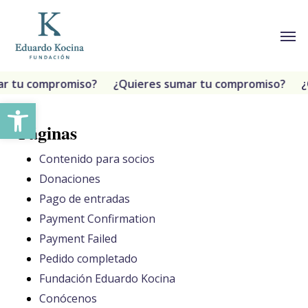
Ir
Menú
Men
al
contenido
principal
ar tu compromiso?
¿Quieres sumar tu compromiso?
¿
Abrir barra de herramientas
Páginas
Contenido para socios
Donaciones
Pago de entradas
Payment Confirmation
Payment Failed
Pedido completado
Fundación Eduardo Kocina
Conócenos