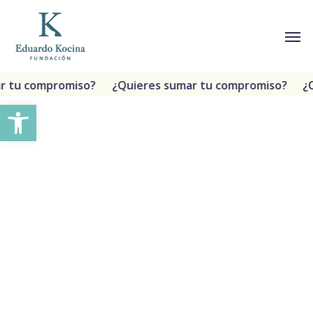
Ir
Menú
Men
al
contenido
principal
r tu compromiso?
¿Quieres sumar tu compromiso?
¿
Abrir barra de herramientas