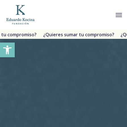
Ir
Menú
Men
al
contenido
principal
tu compromiso?
¿Quieres sumar tu compromiso?
¿Qui
Abrir barra de herramientas