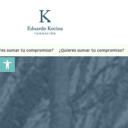
Ir
al
contenido
principal
sumar tu compromiso?
¿Quieres sumar tu compromiso?
¿Qu
Abrir barra de herramientas